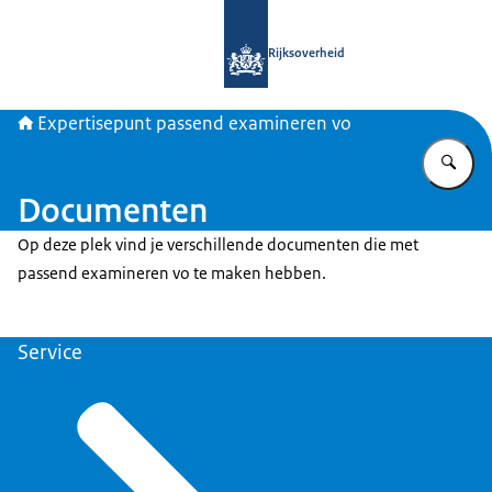
Naar de homepage van Expertisepun
Rijksoverheid
Expertisepunt passend examineren vo
Vu
Documenten
Op deze plek vind je verschillende documenten die met
passend examineren vo te maken hebben.
Service